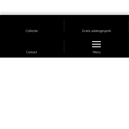
Collectie
Gratis adviesgesprek
Contact
Menu
Volg ons!