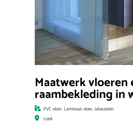
Maatwerk vloeren 
raambekleding in 
Categorie
PVC vloer, Laminaat vloer, Jaloezieën
Locatie
Leek