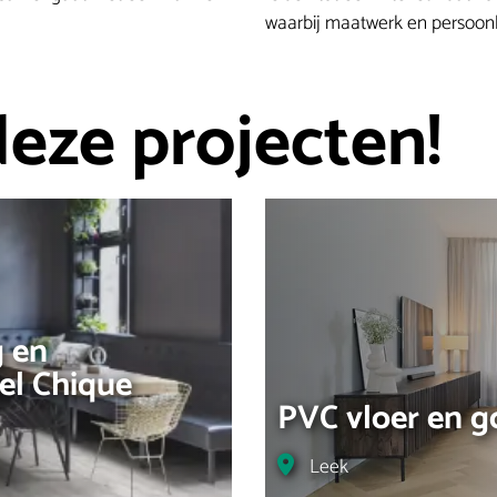
waarbij maatwerk en persoonli
deze projecten!
g en
el Chique
PVC vloer en g
Locatie
Leek