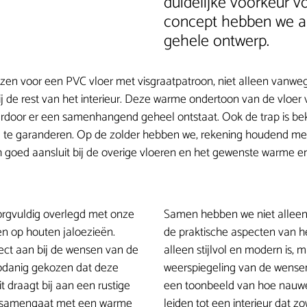
duidelijke voorkeur v
concept hebben we a
gehele ontwerp.
zen voor een PVC vloer met visgraatpatroon, niet alleen vanweg
bij de rest van het interieur. Deze warme ondertoon van de vlo
ardoor er een samenhangend geheel ontstaat. Ook de trap is be
eid te garanderen. Op de zolder hebben we, rekening houdend m
ch goed aansluit bij de overige vloeren en het gewenste warme 
orgvuldig overlegd met onze
Samen hebben we niet alleen
en op houten jaloezieën.
de praktische aspecten van het
rfect aan bij de wensen van de
alleen stijlvol en modern is,
 zodanig gekozen dat deze
weerspiegeling van de wensen 
 draagt bij aan een rustige
een toonbeeld van hoe nauwe
ne samengaat met een warme
leiden tot een interieur dat zo